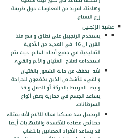
رائحتها يساعد في خلق بيئة سلمية
وهادئة. لمزيد من المعلومات حول طريقة
زرع النعناع.
عشبة الزنجبيل
يستخدم الزنجبيل على نطاق واسع منذ
القرن ال 16 في العديد من الأدوية
التقليدية في جميع أنحاء العالم. حيث يتم
استخدامه لعلاج الغثيان والألم والقيء.
لأنه يخفف من حالة الشعور بالغثيان
والقيء للأشخاص الذين يخضعون للجراحة
وايضا المرتبط بالحركة أو الحمل و قد
يساعد الجسم في محاربة بعض أنواع
السرطانات.
الزنجبيل يعد مسكنا فعالا للآلام لأنه يمتلك
خصائص مضادة للأكسدة والالتهابات أيضا
قد يساعد الأفراد المصابين بالتهاب