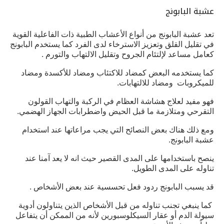
عشبة البابونج
تعد عشبة البابونج من أنواع الأعشاب الطبية ذات الفاعلية القوية
في تقليل القلق وتعزيز الاسترخاء لدى الفرد كما يستخدم البابونج
كعامل مساعد لإلتئام الجروح وتقليل الالتهاب والتورم .
كما يستخدمه البعض كمضاد للاكتئاب ومضاد للأكسدة ومضاد
للميكروبات ومضاد للالتهابات.
فهو مفيد لعلاج هشاشة العظام في الركبة والتهاب القولون
التقرحي ومتلازمة ما قبل الحيض واضطرابات الجهاز الهضمي.
ومع ذلك هناك بعض النصائح التي يجب مراعاتها عند استخدام
عشبة البابونج.
ينصح باستخدامها على المدى القصير حيث انه لا يعد آمنا عند
تناوله على المدى الطويل.
قد يسبب البابونج ردود فعل تحسسية عند بعض الأشخاص .
كما ينبغي تجنب تناوله من قبل الأشخاص الذين يتناولون أدوية
سيولة الدم أو عقار السيكلوسبورين لأنه من الممكن أن يتفاعل