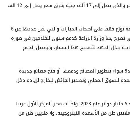
الطن ل5 آلاف جنيه، وبين سعر الطن في السوق الحر والذي يصل إلى 17 ألف جنيه بفرق سعر يصل إلى 12 الف
وأوضح نقيب الفلاحين أن الأسمدة الكيماوية المدعمة توزع فقط على أصحاب الحيازات والتي يقل عددها عن 6
 هل تصل ال30 مليار جنيه التي تصرح بها وزارة الزراعة كدعم سنوي للفلاحين في صورة
بية ببذل الجهد لتصحيح هذا المسار، وتوصيل الدعم
دة سواء بتطوير المصانع ودعمها أو فتح مصانع جديدة
سمدة للسوق المحلي وتصدير الفائض للخارج لزيادة دخل
وقال إنه تجاوزت صادرات مصر من الأسمدة ما قيمته 6 مليار دولار عام 2023، واحتلت مصر المركز الأول عربيا
والسابع عالميا في إنتاج سماد اليوريا، وننتج نحو 8 ملايين طن من الأسمدة النيتروجينه، و4 ملايين طن من