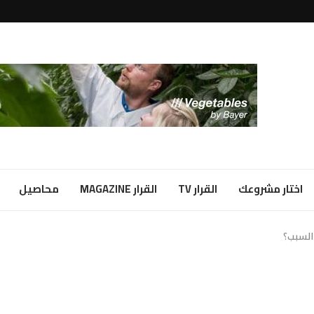
لبياض...
ا شراكة...
اختار مشروعك
القرار TV
القرار MAGAZINE
محاصيل
 السبب؟