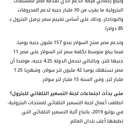
وتبلغ إجمالي قيمة الدعم الذي تقدمه مصر للمشتقات
البترولية ما يقرب من 30 مليار جنيه لدعم المحروقات
والبوتاجاز، وذلك على أساس تقييم سعر برميل البترول بـ
85 دولارا.
وتدعم مصر منتج السولار بنحو 157 مليون جنيه يوميا،
فيما يبلغ متوسط تكلفة سعر لتر السولار على مصر 11
جنيها للتر، وبالتالي تتحمل الدولة 4.25 جنيه، موضحا أن
مصر تستهلك يوميا 42 مليون لتر سولار، وشهريا 1.25
مليار لتر، وفي السنة 15 مليار لتر سولار.
متى بدأت اجتماعات لجنة التسعير التلقائي للبترول؟
انطلقت أعمال لجنة التسعير التلقائي للمنتجات البترولية،
في يوليو 2019، باتباع آلية التسعير التلقائي التي
تطبقها أغلب بلدان العالم.