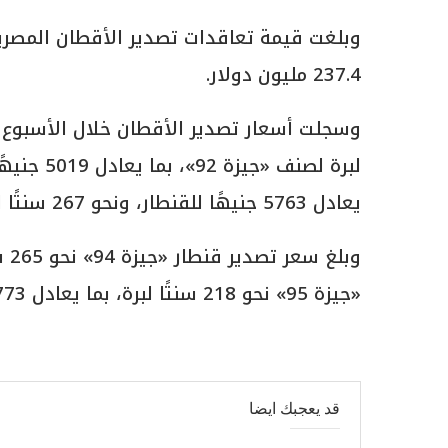
237.4 مليون دولار.
وسجلت أسعار تصدير الأقطان خلال الأسبوع 
يعادل 5763 جنيهًا للقنطار، ونحو 267 سنتًا لبرة لصنف «جيزة 86» بما يعادل 4621 جنيهًا.
«جيزة 95» نحو 218 سنتًا لبرة، بما يعادل 3773 جنيهًا.
قد يعجبك ايضا