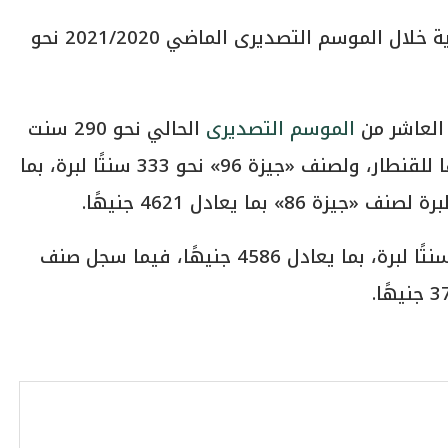
وبلغت قيمة تعاقدات تصدير الأقطان المصرية خلال الموسم التصديرى الماضي 2021/2020 نحو
العاشر من
الموسم التصديرى
الحالي نحو 290 سنت
لبرة لصنف «جيزة 92»، بما يعادل 5019 جنيهًا للقنطار، ولصنف «جيزة 96» نحو 333 سنتًا لبرة، بما
وبلغ سعر تصدير قنطار «جيزة 94» نحو 265 سنتًا لبرة، بما يعادل 4586 جنيهًا، فيما سجل صنف