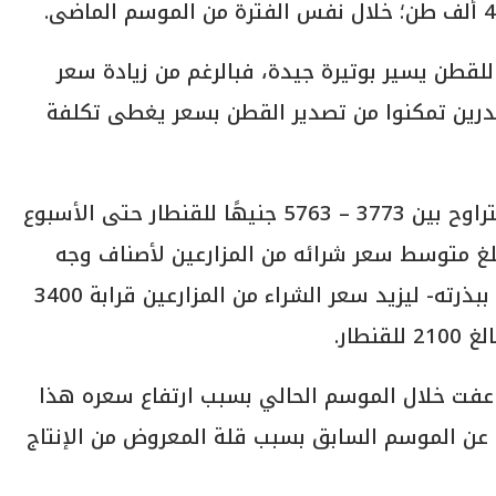
لقطن يسير بوتيرة جيدة، فبالرغم من زيادة سعر
صدرين تمكنوا من تصدير القطن بسعر يغطى تكلفة
ولفت إلى أن سعر تصدير الأقطان المصرية يتراوح بين 3773 – 5763 جنيهًا للقنطار حتى الأسبوع
لغ متوسط سعر شرائه من المزارعين لأصناف وجه
بحرى قرابة 5500 جنيه للقنطار الزهر -القطن ببذرته- ليزيد سعر الشراء من المزارعين قرابة 3400
طار.
اعفت خلال الموسم الحالي بسبب ارتفاع سعره هذا
عن الموسم السابق بسبب قلة المعروض من الإنتاج