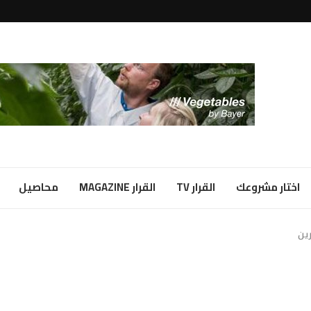
لبياض...
ا شراكة...
اختار مشروعك
القرار TV
القرار MAGAZINE
محاصيل