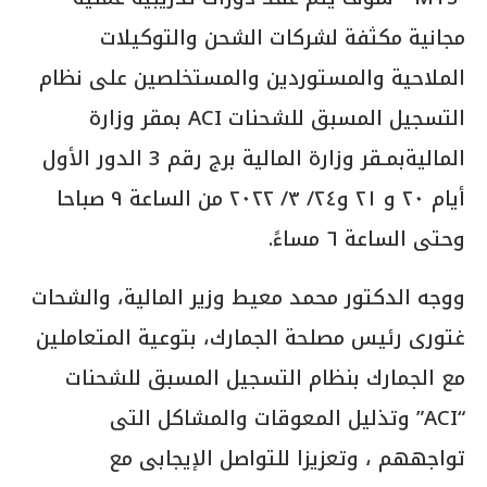
وحتى الساعة ٦ مساءً.
ووجه الدكتور محمد معيط وزير المالية، والشحات
غتورى رئيس مصلحة الجمارك، بتوعية المتعاملين
مع الجمارك بنظام التسجيل المسبق للشحنات
“ACI” وتذليل المعوقات والمشاكل التى
تواجههم ، وتعزيزا للتواصل الإيجابى مع
المتعاملين مع مصلحة الجمارك من خلال عقد
الندوات، والورش التدريبية المستمرة بالتعاون مع
الشركة المصرية لتكنولوجيا التجارة الإلكترونية
«MTS»، عقب التطبيق الإلزامى لنظام «ACI» عبر
الموانئ البحرية .