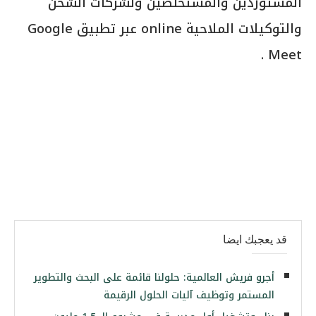
قد يعجبك ايضا
أجرو فريش العالمية: حلولنا قائمة على البحث والتطوير
المستمر وتوظيف آليات الحلول الرقيمة
بناء وتشغيل أول مدرسة في مشروع الـ 1.5 مليون
فدان بمنطقة المُغرة بمطروح
رئيس الوزراء: مذكرتي تفاهم لتعزيز التعاون مع
السودان وجنوب السودان
شركة “سنتك” تقدم 28 مركبًا سماديًا جديداً من وكالة
SQM بالسوق المصري