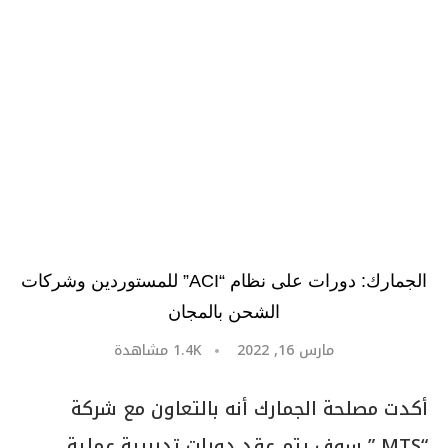
الجمارك: دورات على نظام “ACI” للمستوردين وشركات
الشحن بالمجان
مارس 16, 2022
1.4K
مشاهدة
أكدت مصلحة الجمارك أنه بالتعاون مع شركة
“MTS ” سوف يتم عقد دورات تدريبية عملية
مجانية مكثفة لشركات الشحن والتوكيلات
الملاحية والمستوردين والمستخلصين على نظام
التسجيل المسبق للشحنات ACI بمقر وزارة
الماليةبمـقر وزارة المالية برج رقم 3 الدور الأول
أيام ٢٠ و ٢١ و٢٤/ ٣/ ٢٠٢٢ من الساعة ٩ صباحا