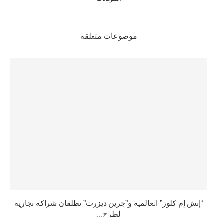
“إتش إم كلوز” العالمية و”جرين ديزرت” تطلقان شراكة تجارية
لطرح...
يونيو 18, 2025