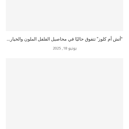
فريق عمل جرين ديزرت ندعم وبقوة أصناف إتش إم كلوز...
يونيو 18, 2025