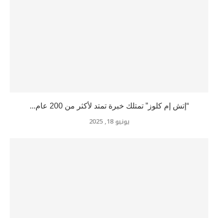
“إتش إم كلوز” تمتلك خبرة تمتد لأكثر من 200 عام...
يونيو 18, 2025
“أتش أم كلوز” تتفوق حاليًا في محاصيل الفلفل الملون والخيار...
يونيو 18, 2025