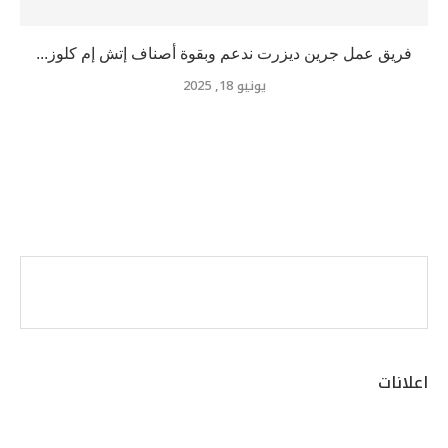
اعلانات
من نحن
تواصل معنا
أعلن معنا
سياسة الخصوصية
جميع الحقوق محفوظة لصالح منصة
القرار الاخباري
@2023 تطوير
اكسترا