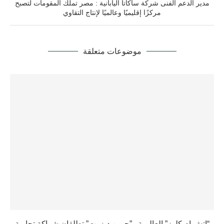
مدير الدعم الفنى شركة ساكاتا اليابانية : مصر تملك المقومات لتصبح
مركزًا إقليميًا وعالميًا لإنتاج التقاوي
موضوعات متعلقة
“إتش إم كلوز” العالمية و”جرين ديزرت” تطلقان شراكة تجارية