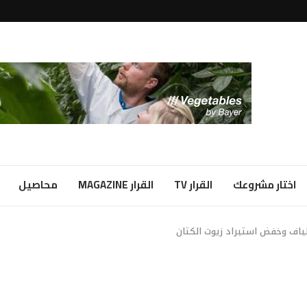
لبياض...
ا شراكة...
اختار مشروعك
القرار TV
القرار MAGAZINE
محاصيل
لياف وخفض استيراد زيوت الكتان