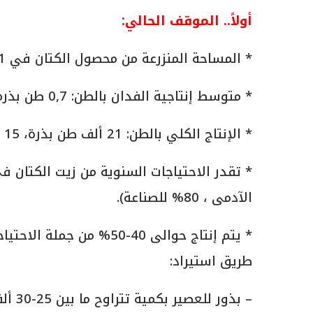
أولاً.. الموقف الحالي:
* المساحة المنزرعة من محصول الكتان في 2021 بلغت 30 ألف فدان.
* متوسط إنتاجية الفدان بالطن: 0,7 طن بذرة للفدان، و0,5 طن ألياف للفدان.
* الإنتاج الكلي بالطن: 21 ألف طن بذرة، 15 ألف طن ألياف.
الآدمى ، 80% للصناعة).
* يتم إنتاج حوالى 40-50%
طريق استيراد:
– بذور للعصير بكمية تتراوح ما بين 25-30 ألف طن سنويا.