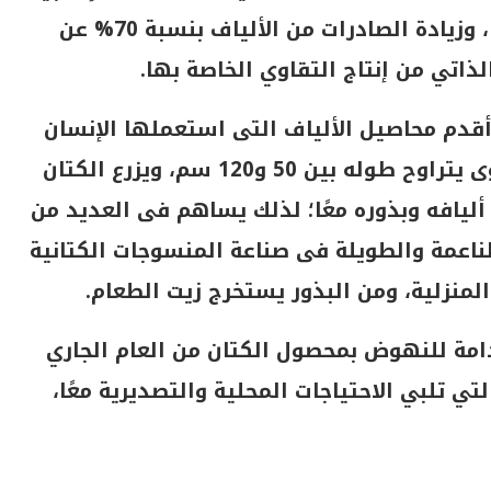
بنسبة 200% عن المساحة الموجودة حاليًا، وزيادة الصادرات من الألياف بنسبة 70% عن
لذاتي من إنتاج التقاوي الخاصة بها.
أقدم محاصيل الألياف التى استعملها الإنسان
فى صناعة الملابس، وهو نبات حولى شتوى يتراوح طوله بين 50 و120 سم، ويزرع الكتان
ليافه وبذوره معًا؛ لذلك يساهم فى العديد من
ناعمة والطويلة فى صناعة المنسوجات الكتانية
منزلية، ومن البذور يستخرج زيت الطعام.
دامة للنهوض بمحصول الكتان من العام الجاري
تاج التي تلبي الاحتياجات المحلية والتصديرية معًا،