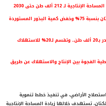
ارتفاع نسبة الاكتفاء الذاتى من بذور الكتان بنسبة 75% وخفض كمية البذور المستوردة
احتياجات مصر السنوية من زيت الكتان تقدر بـ20 ألف طن.. وتقسم لـ20% للاستهلاك
ويتم تغطية الفجوة بين الإنتاج والاستهلاك عن طريق
واستصلاح الأراضي، في تنفيذ خطط تنموية
 بمحصول الكتان، تستهدف خلالها زيادة المساحة الإنتاجية