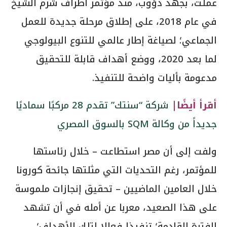
عملت، بجهد دؤوب، منذ مؤتمر أطراف شرم الشيخ
في عام 2018، على إطلاق مرحلة جديدة للعمل
الجماعي؛ لصياغة إطار عالمي للتنوع البيولوجي
لما بعد 2020، ووضع أهداف قابلة للتحقيق
مدعومة بأليات واضحة للتنفيذ.
أقرأ أيضًا|
شركة “سنتك” تقدم 28 مركبًا سماديًا
جديداً من وكالة SQM بالسوق المصري
ولفت إلى أن مصر استطاعت – خلال رئاستها
للمؤتمر، رغم التحديات التي مثلتها جائحة كورونا
خلال العامين الماضيين – تحقيق إنجازات ملموسة
على هذا الصعيد، معربا عن أمله في أن تشهد
الفترة القادمة؛ تنفيذا فعالا لتلك الأهداف؛