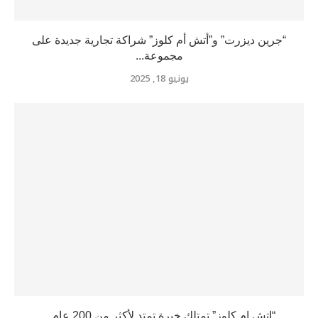
“جرين ديزرت” و”أتش أم كلوز” شراكة تجارية جديدة على
مجموعة...
يونيو 18, 2025
“إتش إم كلوز” تمتلك خبرة تمتد لأكثر من 200 عام...