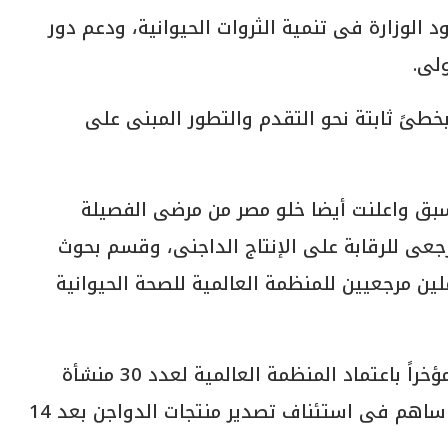
ود الوزارة فى تنمية الثروات الحيوانية، ودعم دور
لى.
خطىً ثابتة نحو التقدم والتطور المبنى على
 سبق واعلنت أيضا خلو مصر من مرضى الفصيلة
مرجعى للرقابة على الإنتاج الداجنى، وقسم بحوث
ين مرجعيين للمنظمة العالمية للصحة الحيوانية
ويأتي ذلك استكمالاً للنجاحات التي تحققت مؤخراً باعتماد المنظمة العالمية لعدد 30 منشأة
مصرية خالية من مرض إنفلونزا الطيور والذى ساهم فى استئناف تصدير منتجات الدواجن بعد 14