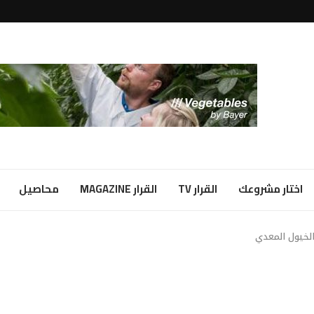
لبياض...
ا شراكة...
اختار مشروعك
القرار TV
القرار MAGAZINE
محاصيل