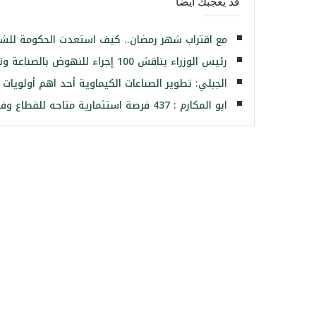
قد يعجبك ايضا
مع اقتراب شهر رمضان.. كيف استعدت الحكومة للشه
رئيس الوزراء يناقش 100 إجراء للنهوض بالصناعة وتنمية الصادرات
الجبلي: تطوير الصناعات الكيماوية أحد اهم أولويات ا
ابو المكارم : 437 فرصة استثمارية متاحه للقطاع وفقا لخريطة مصر الاستثمارية