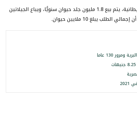
ووفقًا لبيانات لمنظمة «ذا دونكي سانتشوري» البريطانية، يتم بيع 1.8 مليون جلد حيوان سنويًّا، ويباع الجيلاتين
مرور 130 عاما