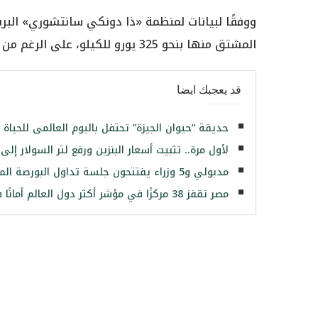
المشتق منها بنحو 325 يورو للكيلو، على الرغم من أن إجمالي الطلب يبلغ 10 ملايين حيوان.
قد يعجبك ايضا
حديقة “حيوان الجيزة” تحتفل باليوم العالمى للحياة البرية و
لأول مرة.. تثبيت أسعار البنزين ورفع لتر السولار إلى 8.25 جنيهات
مدبولي و5 وزراء يفتتحون جلسة تداول البورصة المصرية
مصر تقفز 38 مركزًا في مؤشر أكثر دول العالم أمانًا في 2021