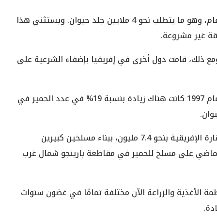
وتنتج الصين نحو 5 آلاف طن من علاج «إيجياو» كل عام، وهو ما يتطلب نحو 4 ملايين جلد حيوان. ويستثني هذا
قة غير مشروعة.
 ومع ذلك، قامت دول أخرى في إفريقيا بإضفاء الشرعية على
ووفقًا لتقرير أصدرته منظمة الأغذية والزراعة، منذ عام 1997 كانت هناك زيادة بنسبة 19% في عدد الحمير في
وقامت إثيوبيا التي تضم أكبر عدد من الحمير في القارة الإفريقية بنحو 7.4 مليون، ببناء مسلخين كبيرين
الماضي على مسلخ للحمير في مقاطعة بارينجو شمال غرب
مة الأغذية والزراعة الآن مختلفة تمامًا في غضون سنوات
دة.