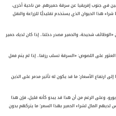
عين في جنوب إفريقيا عن سرقة حميرهم. من ناحية أخرى،
راء هذا الحيوان الذي يستخدم تقليديًّا للزراعة والنقل
 «الوظائف شحيحة، والحمير مصدر دخلنا.. إذا كان لديك حمير
لعثور على اللصوص: «السرقة تسلب رزقنا.. إذا لم يتم فعل
ى ارتفاع الأسعار؛ ما قد يكون له تأثير مدمر على الذين
في النيجر، ارتفع سعر الحمير من 28 يورو إلى 124 يورو، وعلى الرغم من أن هذا قد يبدو كأنه قليل، فإن هذا
س لديهم المال لشراء الحمير بهذا السعر؛ ما يتركهم بدون