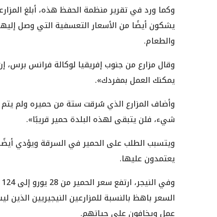
وكما ورد في تقرير منظمة الحفظ هذه، أبلغ المزار
يشكون أيضًا من الأسعار التعسفية التي وصل إليها ش
والطعام.
وقال مزارع من جنوب إفريقيا لوكالة فرانس برس، إن
يمكنك العمل بمفردك».
وأضاف المزارع الذي سُرقت ستة من حميره ولم يتم ا
شيء، فلن يتبقى لهذه البلدة حمير قريبًا».
ويتسبب الطلب على الحمير في السرقة ويؤدي أيضًا إل
يعتمدون عليها.
و
السعر باهظ بالنسبة للمزارعين النيجيريين الذين لي
عمل ويخافون على حياتهم.