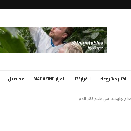
لبياض...
ا شراكة...
اختار مشروعك
القرار TV
القرار MAGAZINE
محاصيل
دام جلودها في علاج فقر الدم