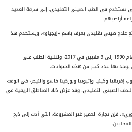
لتي تستخدم في الطب الصيني التقليدي، إلى سرقة العديد
اعة أراضيهم.
ع علاج صيني تقليدي يعرف باسم «إيجياو»، ويستخدم هذا
وفي الصين، انخفض عدد الحمير من 11 مليونًا في عام 1990 إلى 3 ملايين في 2017، ولتلبية الطلب على
 يوجد بها عدد كبير من هذه الحيوانات.
 إفريقيا وكينيا وإثيوبيا وبوركينا فاسو والنيجر، في الوقت
للطب الصيني التقليدي، وقد عرَّض ذلك المناطق الريفية في
ي»، فإن تجارة الحمير غير المشروعة، التي أدت إلى ذبح
المحليين.