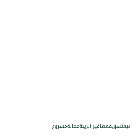
بيع
تسويق
عصافير الزينة
عمالة
مشروع