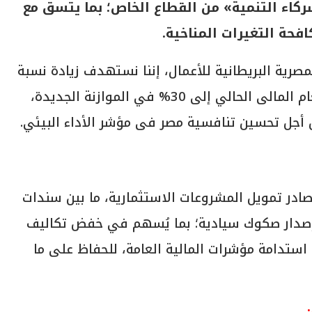
ركاء التنمية» من القطاع الخاص؛ بما يتسق مع
فحة التغيرات المناخية.
لمصرية البريطانية للأعمال، إننا نستهدف زيادة نسبة
الاستثمارات العامة الخضراء من 15% في العام المالى الحالي إلى 30% في الموازنة الجديدة،
مصادر تمويل المشروعات الاستثمارية، ما بين سندات
و إصدار صكوك سيادية؛ بما يُسهم في خفض تكاليف
استدامة مؤشرات المالية العامة، للحفاظ على ما