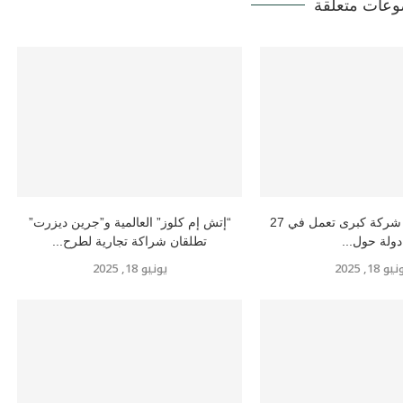
عات متعلقة
إتش إم كلوز” شركة كبرى تعمل في 27
“إتش إم كلوز” العالمية و”جرين ديزرت”
دولة حول...
تطلقان شراكة تجارية لطرح...
و 18, 2025
يونيو 18, 2025