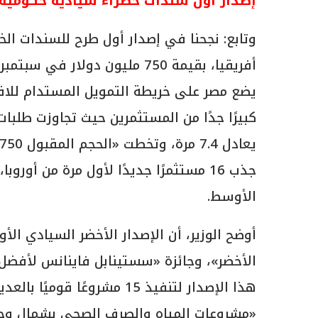
إصدار أول سندات خضراء سيادية حكومية:
وتابع: نجحنا في إصدار أول طرح للسندات ال
يضع مصر على خريطة التمويل المستدام للاقتص
جذب 16 مستثمرًا جديدًا لأول مرة من أو
الأوسط.
أوضح الوزير، أن الإصدار الأخضر السيادي الأ
الأخضر»، وجائزة «سستينابل فاينانس لأفضل
هذا الإصدار لتنفيذ 15 مشرو
«مشروعات المياه والصرف الصحى بشمال وجنو