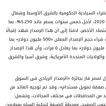
خضراء السيادية الحكومية بالشرق الأوسط وشمال
أفريقيا، بقيمة 750 مليون دولار في سبتمبر 2020، لأجل خمس سنوات بسعر عائد 5.250%، بما
اد الأخضر، لافتا إلى أن هذا الإصدار شهد إقبالًا
كبيرًا جدًا من المستثمرين حيث تجاوزت طلبات شراء حجم الإصدار المعلن «500 مليون دولار» بما
يعادل 7.4 مرة، وتخطت «الحجم المقبول 750 مليون دولار» بما يعادل ٥ مرات، وأن هذا الإصدار
روبا، والولايات المتحدة الأمريكية، وشرق أسيا والشرق
ول لمصر فاز بجائزة «الإصدار الريادي فى السوق
 صفقة تمويل مستدام»، وقد تم توجيه العائد من
عًا قوميًا بالعديد من المحافظات فى مختلف المجالات، وتشمل:
ب الصعيد، ومحطة الضبعة لتحلية المياه بمطروح،