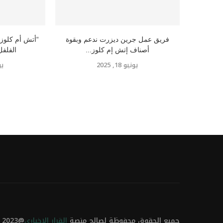
فريق عمل جرين ديزرت ندعم وبقوة
“أتش أم كلوز”
أصناف إتش إم كلوز...
الفلفل
يونيو 18, 2025
يوني
جميع الحقوق محفوظة لصالح منصة
القرار الاخباري
@2023 تطوير