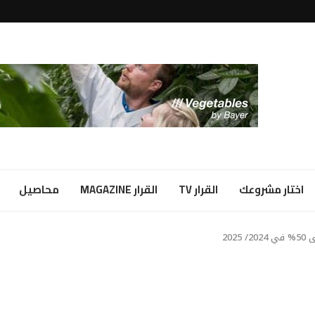
لبياض...
ا شراكة...
اختار مشروعك
القرار TV
القرار MAGAZINE
محاصيل
20