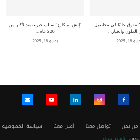
 تتفوق حاليًا في محاصيل
“إتش إم كلوز” تمتلك خبرة تمتد لأكثر من
 الملون والخيار...
200 عام...
و 18, 2025
يونيو 18, 2025
من نحن
تواصل معنا
أعلن معنا
سياسة الخصوصية
اكسترا سيلز