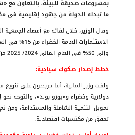
بمشروعات صديقة للبيئة، بالتعاون مع «ش
ما تبذله الدولة من جهود إقليمية فى مكا
وقال الوزير، خلال لقائه مع أعضاء الجمعية ا
وإلى 50% فى العام المالى 2024/ 2025 من أجل تحسين تنافسية مصر فى مؤشر الأداء البيئي.
خطط إصدار صكوك سيادية:
ولفت وزير المالية، أننا حريصون على تنويع 
دولارية وخضراء و«يورو بوند»، والتوجه نح
تمويل التنمية الشاملة والمستدامة، ومن ثم 
تحقق من مكتسبات اقتصادية.