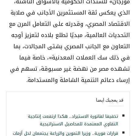
مورجان» للسندات الحكومية بالأسواق الناشئة،
الذي يعكس ثقة المستثمرين الأجانب في صلابة
الاقتصاد المصري، وقدرته على التعامل المرن مع
التحديات العالمية، مبديًا تطلع بلاده لتعزيز أوجه
التعاون مع الجانب المصري بشتى المجالات، بما
في ذلك سك العملات المعدنية»، خاصة فيما
تشهده مصر من نهضة غير مسبوقة، تسهم في
إرساء دعائم التنمية الشاملة والمستدامة.
قد يعجبك ايضا
تخفيفا لفاتورة الاستيراد.. هكذا ارتفعت إنتاجية
التقاوي المعتمدة للمحاصيل الاستراتيجية
قرارات فورية.. وزيرا التموين والزراعة يجتمعان لحل أزمات