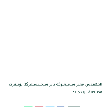
المهندس معتز سلمي
شركة باير سيمينس
شركة يونيفرت
مصر
صنف ريدجايدا