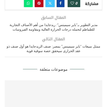
0
مشاركة
المقال السابق
مدير التطوير بـ”باير سيمينس”: ريدجايدا من أهم الأصناف التجارية
للطماطم لتحمله درجات الحرارة العالية ومقاومة الفيروسات
المقال التالي
ممثل مبيعات “باير سيمينس” بمصر: صنف الريدجايدا هو أول صنف ذو
عقد الحرارى سيحقق حصة سوقية قوية
موضوعات متعلقة