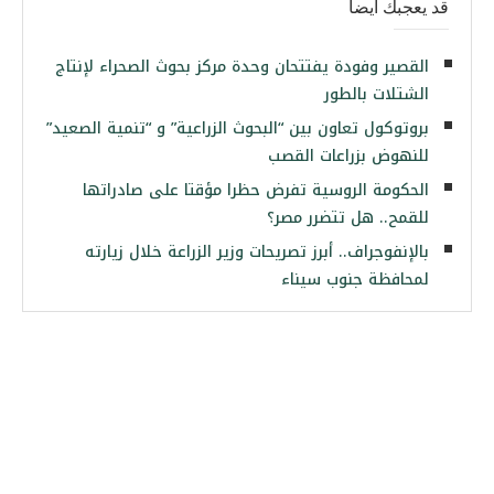
قد يعجبك ايضا
القصير وفودة يفتتحان وحدة مركز بحوث الصحراء لإنتاج
الشتلات بالطور
بروتوكول تعاون بين “البحوث الزراعية” و “تنمية الصعيد”
للنهوض بزراعات القصب
الحكومة الروسية تفرض حظرا مؤقتا على صادراتها
للقمح.. هل تتضرر مصر؟
بالإنفوجراف.. أبرز تصريحات وزير الزراعة خلال زيارته
لمحافظة جنوب سيناء