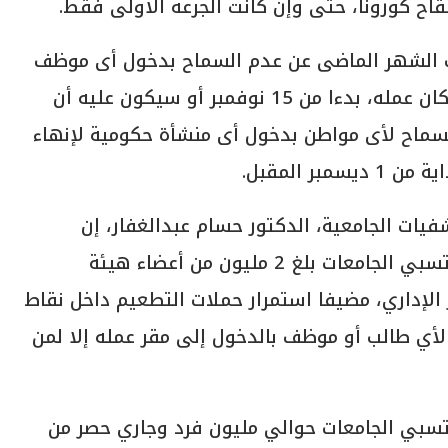
اح كورونا، حتى وإن كانت الجرعة الأولى فقط.
علنت الشهر الماضى عن عدم السماح بدخول أى موظف
بالجهاز الإدارى للدولة لم يتلقَ اللقاح إلى مكان عمله، بدءا من 15 نوفمبر أو سيكون عليه أن
قرر عدم السماح لأى مواطن بدخول أى منشأة حكومية لإنهاء
ر المقبل.
ات الجامعية، الدكتور حسام عبدالغفار، إن
إجمالي من حصلوا على لقاحات كورونا من منتسبي الجامعات بلغ 2 مليون من أعضاء هيئة
الإداري، مضيفا استمرار حملات التطعيم داخل نقاط
لأي طالب أو موظف بالدخول إلى مقر عمله إلا لمن
نتسبي الجامعات حوالي مليون فرد وجاري حصر من