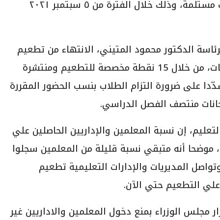
هيئة التدريس وذلك بإجمالي ١٣٩٠٠٠ جرعات مستلمة، وذلك خلال الفترة من ٥ سبتمبر ٢٠٢١
سة الدكتور محمود المتيني، الانتهاء من تطعيم
190 ألف من أعضاء المجتمع الجامعي باللقاحات، من خلال 15 نقطة مخصصة للتطعيم ومنتشرة
ّدا على ضرورة التزام الطلاب بنسب الحضور المقررة
حانات منتصف الفصل الدراسي.
لتعليم، إن نسبة المعلمين والإداريين الحاصلين علي
طعيم ضد فيروس كورونا وصلت إلي 92%، موضحا أنه متبقي نسبة قليلة من المعلمين سجلوا
واصل المديريات والإدارات التعليمية تطعيم
علي التطعيم حتي الآن.
ار مجلس الوزراء بمنع دخول المعلمين والاداريين غير