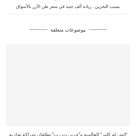
بسبب التخزين.. زيادة ألف جنيه في سعر طن الأرز بالأسواق
موضوعات متعلقة
“إتش إم كلوز” العالمية و”جرين ديزرت” تطلقان شراكة تجارية