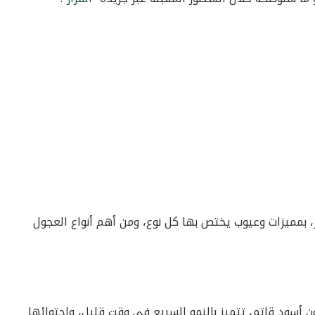
ر، بمميزات وعيوب يختص بها كل نوع، ومن أهم أنواع العجول
أسود قاتم، تتميز بالنمو السريع في وقتٍ قليل، واحتوائها