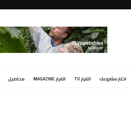
لبياض...
ا شراكة...
اختار مشروعك
القرار TV
القرار MAGAZINE
محاصيل