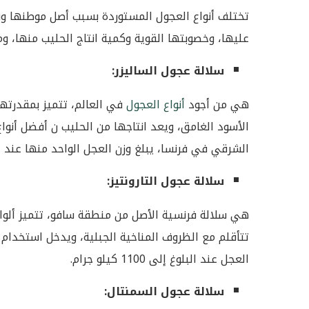
تختلف
أنواع العجول المستوردة
بسبب أصل موطنها ونش
عليها، وخصوبتها القوية وكمية انتاج الحليب منها، وم
سلالة عجول الساليزر:
هي من أجود
أنواع العجول
في العالم، تتميز بمقدرتها ا
الأسود الغامق، ويعد انتاجها من الحليب ن أفضل أنواع
الشرقي في فرنسا، يبلغ وزن العجل الواحد منها عند اكتمال نموه 
سلالة عجول التارونتيز:
هي سلالة فرنسية الأصل من منطقة سافو،
تتميز ألو
تتأقلم مع الظروف المناخية الجبلية، ويدخل استخدام 
العجل عند البلوغ إلى 1100 كيلو جرام.
سلالة عجول السمنتال: