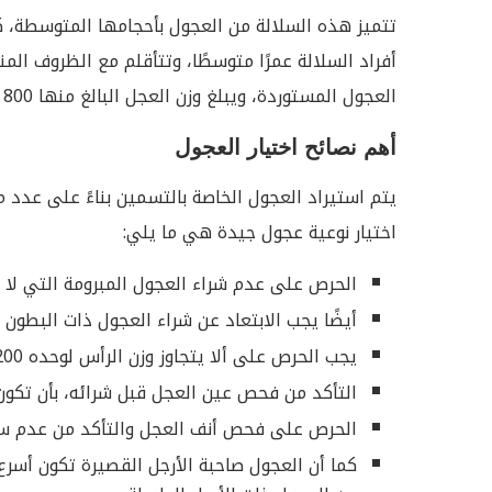
تتميز هذه السلالة من العجول بأحجامها المتوسطة، كم
أفراد السلالة عمرًا متوسطًا، وتتأقلم مع الظروف الم
العجول المستوردة
، ويبلغ وزن العجل البالغ منها 800 كيلو جرام.
أهم نصائح اختيار العجول
يتم استيراد العجول الخاصة بالتسمين بناءً على عدد
اختيار نوعية عجول جيدة هي ما يلي:
الحرص على عدم شراء العجول المبرومة التي لا ت
أيضًا يجب الابتعاد عن شراء العجول ذات البطون ا
يجب الحرص على ألا يتجاوز وزن الرأس لوحده 200 كيلو جرام.
التأكد من فحص عين العجل قبل شرائه، بأن تكون ع
الحرص على فحص أنف العجل والتأكد من عدم سيلا
كما أن العجول صاحبة الأرجل القصيرة تكون أسر