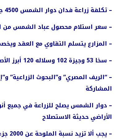
– تكلفة زراعة فدان دوار الشمس 4500 جنيها بإنتاجية 1.5 طن
– سعر استلام محصول عباد الشمس من المزارعين 8500
– المزارع يتسلم التقاوي مع العقد ويخص
– سخا 53 وجيزة 102 وسلاله 120 أبرز الأصناف المتاحة
– “الريف المصري” و”البحوث الزراعية” و”إ
المشاركة
– دوار الشمس يصلح للزراعة في جميع أنو
الأراضي حديثة الاستصلاح
– يجب ألا تزيد نسبة الملوحة عن 2000 جزء في المليون لزراعة المحصول