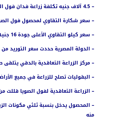
– 4.5 آلاف جنيه تكلفة زراعة فدان فول الصويا بإنتاجية 1.5 طن
– سعر شكارة التقاوي لمحصول فول الصويا يتراوح بي
– سعر كيلو التقاوي الأعلى جودة 16 جنيها فقط ما يؤكد دعم الدولة المصرية للمزارعين
– الدولة المصرية حددت سعر التوريد من المزارعين عند 8 آل
– مركز الزراعة التعاقدية بالدقي يتلقى 
– البقوليات تصلح للزراعة في جميع الأراض
– الزراعة التعاقدية لفول الصويا قللت من
– المحصول يدخل بنسبة ثلثي مكونات الز
منه