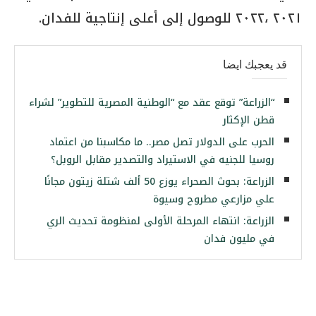
٢٠٢١ ،٢٠٢٢ للوصول إلى أعلى إنتاجية للفدان.
قد يعجبك ايضا
“الزراعة” توقع عقد مع “الوطنية المصرية للتطوير” لشراء
قطن الإكثار
الحرب على الدولار تصل مصر.. ما مكاسبنا من اعتماد
روسيا للجنيه في الاستيراد والتصدير مقابل الروبل؟
الزراعة: بحوث الصحراء يوزع 50 ألف شتلة زيتون مجانًا
علي مزارعي مطروح وسيوة
الزراعة: انتهاء المرحلة الأولى لمنظومة تحديث الري
في مليون فدان