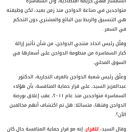
السمسار فهي جريمة اقتصادية، وأن السماسرة
متواجدين في صناعة الدواجن منذ زمن بعيد، لكن وظيفته
هي التنسيق والربط بين البائع والمشتري دون التحكم
في السعر.
وقلّل رئيس اتحاد منتجي الدواجن، من شأن تأثير إزالة
كبار السماسرة من منظومة الدواجن على أسعارها في
السوق المحلي.
وعلّق رئيس شعبة الدواجن بالغرف التجارية، الدكتور
عبدالعزيز السيد، على قرار حماية المنافسة، بأن هؤلاء
السماسرة متواجدين منذ عام ٢٠١١، عقب إغلاق بورصة
الدواجن وقتها، متسائلا: هل تم اكتشاف أنهم مخالفين
الآن؟.
وقال السيد،
للقرار
، إنه مع قرار حماية المنافسة حال كان