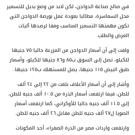
في صالح صناعة الدواجن، لكن لابد من وضع بديل للتسعير
محل السماسرة، مطالبا بعودة عمل بورصة الدواجن التي
تكون مهمتها التسعير المناسب وفقا لرصدها آليات
العرض والطلب.
ولفت إلى أن أسعار الدواجن من المزرعة حاليا ٧٥ جنيها
للكيلو، تصل إلى السوق ب٨٥ و٨٦ جنيها للكيلو، وأسعار
طبق البيض ١١٥ جنيها، يصل للمستهلك ب١٢٥ جنيها.
وأشار إلى أن أسعار الأعلاف بلغت من ٢٢ إلى ٢٤ ألف
للطن، فيما ارتفعت أسعار الذرة من ١٠.٥ ألف جنيه للطن،
إلى ١١.٥ ألف جنيه حاليا للأوكراني، كما ارتفعت أسعار
الصويا ل٢٧ ألف جنيه للطن مقابل ٢٦ ألف جنيه للطن.
وارتفعت واردات مصر من الذرة الصفراء، أحد المكونات