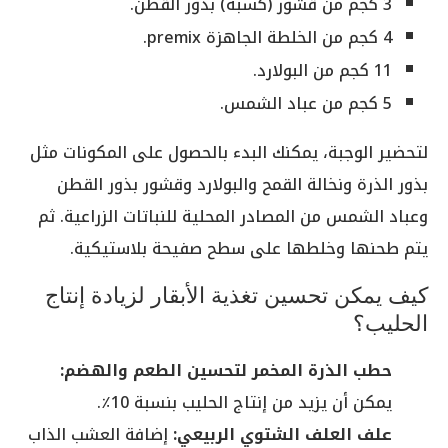
3 كجم من قشور (كسبة) بذور القطن.
4 كجم من الخلطة الجاهزة premix.
11 كجم من البولارد.
5 كجم من عباد الشمس.
لتحضير الوجبة، يمكنك البدء بالحصول على المكونات مثل
بذور الذرة ونخالة القمح والبولارد وقشور بذور القطن
وعباد الشمس من المصادر المحلية للنباتات الزراعية. ثم
يتم طحنها وخلطها على سطح صفيحة بلاستيكية.
كيف يمكن تحسين تغذية الأبقار لزيادة إنتاج
الحليب؟
حطب الذرة المخمر لتحسين الطعم والهضم:
يمكن أن يزيد من إنتاج الحليب بنسبة 10٪.
علف العلف الشتوي الربيعي:
إضافة العشب الذاب