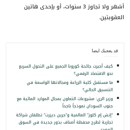
أشهر ولا تجاوز 3 سنوات، أو بإحدى هاتين
العقوبتين.
قد يعجبك ايضا
كيف أجبرت جائحة كورونا الجميع على التحول السريع
نحو الاقتصاد الرقمي؟
ما مستقبل كلية الزراعة ومجالاتها الواسعة في
التنسيق الحالي؟
وزير الري: مشروعات التعاون بمجال الموارد المائية مع
جنوب السودان نموذجاً ناجحاً
“إتش إم كلوز” العالمية و”جرين ديزرت” تطلقان شراكة
تجارية لطرح محفظة أصناف بذور جديدة في السوق
المصري