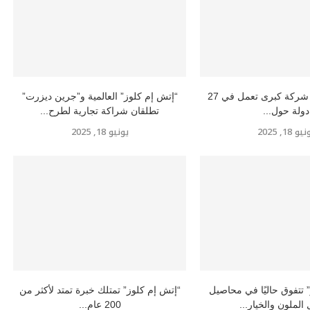
إتش إم كلوز” شركة كبرى تعمل في 27
“إتش إم كلوز” العالمية و”جرين ديزرت”
دولة حول...
تطلقان شراكة تجارية لطرح...
و 18, 2025
يونيو 18, 2025
 تتفوق حاليًا في محاصيل
“إتش إم كلوز” تمتلك خبرة تمتد لأكثر من
 الملون والخيار...
200 عام...