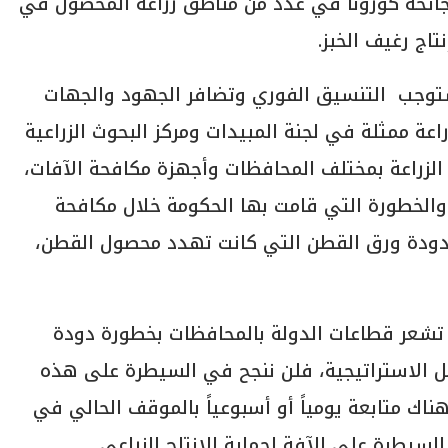
ائحة كورونا في عدد من مناطق زراعة المحصول في
تاج رغيف الخبز.
توجب التنسيق الفوري وتضافر الجهود والجهات
راعة ممثلة في لجنة المبيدات ومركز البحوث الزراعية
ت الزراعة بمختلف المحافظات وأجهزة مكافحة الآفات،
والخطورة التي قامت بها الحكومة خلال مكافحة
20، وخلال تصديها لدودة ورق القطن التي كانت تهدد محصول القطن،
م تشعر قطاعات الدولة بالمحافظات بخطورة دودة
صيل الاستراتيجية، فلن ننجح في السيطرة على هذه
اك متابعة يومياً أو أسبوعياً بالموقف الحالي في
سيطرة على الآفة لحماية الإنتاج الزراعي.