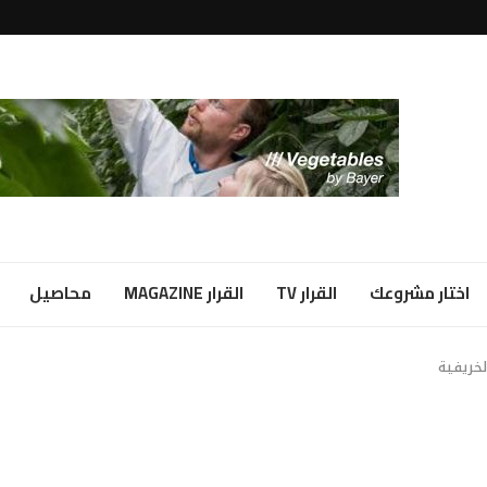
لبياض...
ا شراكة...
اختار مشروعك
القرار TV
القرار MAGAZINE
محاصيل
خريفية