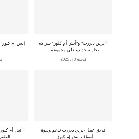
“جرين ديزرت” و”أتش أم كلوز” شراكة
تجارية جديدة على مجموعة...
يونيو 18, 2025
يوني
فريق عمل جرين ديزرت ندعم وبقوة
“أتش أم كلوز”
أصناف إتش إم كلوز...
الفلفل