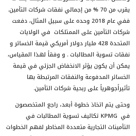
يقرب من 70 % من إجمالي نفقات شركات التأمين.
ففي عام 2018 وحده على سبيل المثال، دفعت
شركات التأمين على الممتلكات في الولايات
المتحدة 428 مليار دولار أمريكي قيمة الخسائر و
نفقات تسوية المطالبات . و وفقاً لهذا المقياس،
يمكن أن يكون يؤثر الانخفاض الجزئي في قيمة
الخسائر المدفوعة والنفقات المرتبطة بها
تأثيراًجوهرياً على ربحية شركات التأمين.
وحتى يتم اتخاذ خطوة أبعد، راجع المتخصصون
في KPMG تكاليف تسوية المطالبات في
التأمينات التجارية متعددة المخاطر لفهم الخطوات