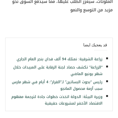
الملوثات، سيعزز الطلب عليها، مما سيدفع السوق نحو
مزيد من التوسع والنمو
قد يعجبك ايضا
زراعة الشرقية: نمتلك 94 ألف فدان بنجر العام الجاري
“الزراعة” تكشف حصاد لجنة الرقابة على المبيدات خلال
شهر يونيو الماضي
رئيس “بحوث البساتين” لـ”القرار”: 4 أيام في شهر مارس
سبب أزمة محصول المانجو
وزيرة البيئة: الدولة اتخذت خطوات جادة لترجمة مفهوم
الاقتصاد الأخضر لمشروعات حقيقية