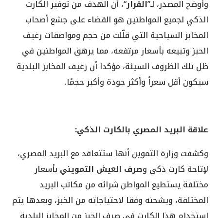
وأوضح المصدر، لـ”
القرار
“، أن الهدف من توفير الكارت
الذكي لجميع المواطنين هو القضاء على جشع أصحاب
المخابز السياحية التي قلّلت من حجم ومواصفات رغيف
الخبز وتبيعه بأسعار مرتفعة، مما يرهق المواطنين في
ظل تلك الظروف السيئة، مؤكدا أن رغيف المخابز البلدية
سيكون أقل سعراً وأكثر جودة وأكبر حجمًا.
علاقة البريد المصري بالكارت الذكي:
وكشفت وزارة التموين أنها ستتعاقد مع البريد المصري،
لإتاحة كارت ذكي و
صرف العيش التمويني
بأسعار
مختلفة يستطيع المواطن شرائه من مكاتب البريد
المختلفة، ويشحنه وفقا لاحتياجاته من الخبز، وبعدها يتم
استخدام هذا الكارت في صرف الخبز من المخابز البلدية