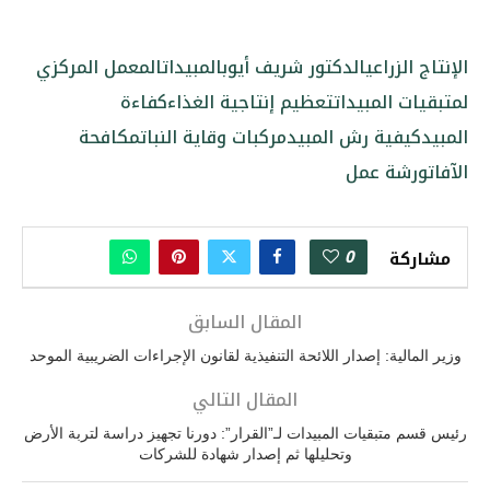
الإنتاج الزراعي
الدكتور شريف أيوب
المبيدات
المعمل المركزي
لمتبقيات المبيدات
تعظيم إنتاجية الغذاء
كفاءة
المبيد
كيفية رش المبيد
مركبات وقاية النبات
مكافحة
الآفات
ورشة عمل
0
مشاركة
المقال السابق
وزير المالية: إصدار اللائحة التنفيذية لقانون الإجراءات الضريبية الموحد
المقال التالي
رئيس قسم متبقيات المبيدات لـ”القرار”: دورنا تجهيز دراسة لتربة الأرض
وتحليلها ثم إصدار شهادة للشركات