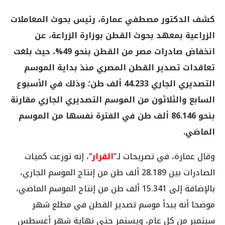
كشف الدكتور مصطفي عمارة، رئيس بحوث المعاملات
الزراعية بمعهد بحوث القطن بوزارة الزراعة، عن
انخفاض صادرات مصر من القطن بنحو 49%، حيث بلغت
تعاقدات تصدير القطن المصري منذ بداية الموسم
التصديري الجاري 44.233 ألف طن؛ وذلك في الأسبوع
السابع والثلاثون من الموسم التصديري الجاري مقارنة
بنحو 86.146 ألف طن في الفترة نفسها من الموسم
الماضي.
وقال عمارة، في تصريحات لـ”
القرار
“، إنه توزعت كميات
الصادرات بين 28.189 ألف طن من إنتاج الموسم الجاري،
بالإضافة إلى 15.341 ألف طن من إنتاج الموسم الماضي،
موضحا أنه يبدأ موسم تصدير القطن في مطلع شهر
سبتمبر من كل عام، ويستمر حتى نهاية شهر أغسطس