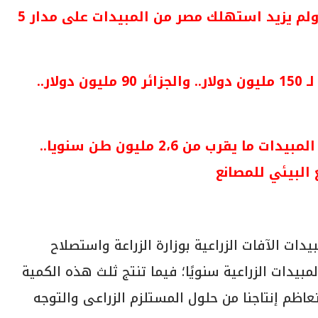
مصر تنتج 3500 طنًا من المبيدات سنويا.. ولم يزيد استهلك مصر من المبيدات على مدار 5
حجم استهلال المغرب من المبيدات وصل لـ 150 مليون دولار.. والجزائر 90 مليون دولار..
الصين كان ينتج نصف احتياجات العالم من المبيدات ما يقرب من 2،6 مليون طن سنويا..
البيئي للمصانع
دات الآفات الزراعية بوزارة الزراعة واستصلاح
لك 10 آلاف طن من المبيدات الزراعية سنويًا؛ فيما تنتج ثلث هذه الكمية
 ضرورة تعاظم إنتاجنا من حلول المستلزم الزراعى والتوجه