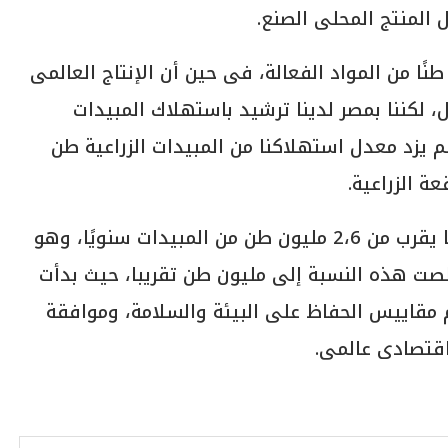
ل المنتج المحلى الصنع.
نوّه عبد المجيد، بأن مصر تنتج حوالى 3500 طنًا من المواد الفعالة، فى حين أن الإنتاج العالمى
رقم ضئيل، لكننا بمصر لدينا ترشيد باستهلاك المبيدات
م يزد معدل استهلاكنا من المبيدات الزراعية طن
 الزراعية.
وأشار عبد المجيد إلى أن الصين كانت تنتج ما يقرب من 2،6 مليون طن من المبيدات سنويًا، وهو
قلصت هذه النسبة إلى مليون طن تقريبا، حيث بدأت
م مقاييس الحفاظ على البيئة والسلامة، وموافقة
اقتصادى عالمى.