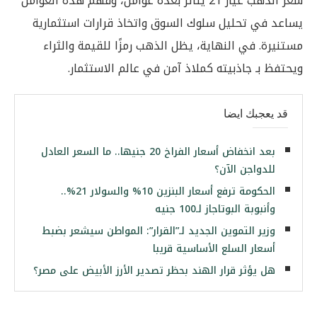
سعر الذهب عيار 21 يتأثر بعدة عوامل، وفهم هذه العوامل
يساعد في تحليل سلوك السوق واتخاذ قرارات استثمارية
مستنيرة. في النهاية، يظل الذهب رمزًا للقيمة والثراء
ويحتفظ بـ جاذبيته كملاذ آمن في عالم الاستثمار.
قد يعجبك ايضا
بعد انخفاض أسعار الفراخ 20 جنيها.. ما السعر العادل
للدواجن الآن؟
الحكومة ترفع أسعار البنزين 10% والسولار 21%..
وأنبوبة البوتاجاز لـ100 جنيه
وزير التموين الجديد لـ”القرار”: المواطن سيشعر بضبط
أسعار السلع الأساسية قريبا
هل يؤثر قرار الهند بحظر تصدير الأرز الأبيض على مصر؟