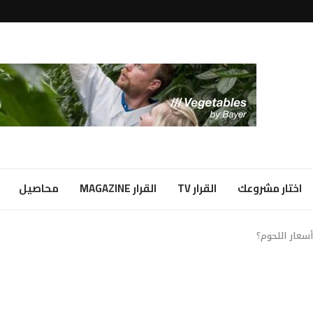
لبياض...
ا شراكة...
اختار مشروعك
القرار TV
القرار MAGAZINE
محاصيل