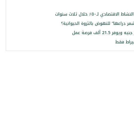
ي لـ٥٠٪ خلال ثلاث سنوات
 دراعها” للنهوض بالثروة الحيوانية؟