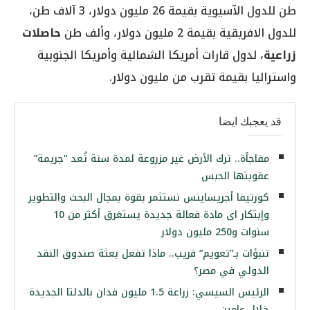
طن للدول الآسيوية بقيمة 26 مليون دولار، 3 آلاف طن،
للدول الافريقية بقيمة 2 مليون دولار، وألف طن
حاصلات
زراعية
، لدول قارات أمريكا الشمالية وأمريكا الجنوبية
واستراليا بقيمة تقرب من مليون دولار.
قد يعجبك ايضا
مفاجأة.. ترك الأرض غير مزروعة لمدة سنة تُعد “جريمة”
عقوبتها الحبس
كورتيفا أجريساينس نستثمر بقوة بمجال البحث والتطوير
وإبتكار اى مادة فعالة جديدة يستغرق أكثر من 10
سنوات و250 مليون دولار
تنبؤات بـ”تعويم” قريب.. ماذا تفعل بعثة صندوق النقد
الدولي في مصر؟
الرئيس السيسي: زراعة 1.5 مليون فدان بالدلتا الجديدة
خلال عامين