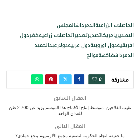
الحاصلات الزراعية
الدمرداش
المجلس
التصديري
امريكا
تصدير
تصديرات
حاصلات زراعية
خضر
دول
افريقية
دول اوروبية
دول عربية
دولار
عبدالحميد
الدمرداش
فاكهة
موالح
0
مشاركة
المقال السابق
نقيب الفلاحين: متوسط إنتاج الأقماح هذا الموسم يزيد عن 2.700 طن
للفدان الواحد
المقال التالي
ما حقيقة اتجاه الحكومة لتصفية مجمع الألومنيوم بنجع حمادي؟