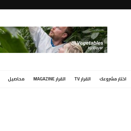
لبياض...
ا شراكة...
اختار مشروعك
القرار TV
القرار MAGAZINE
محاصيل