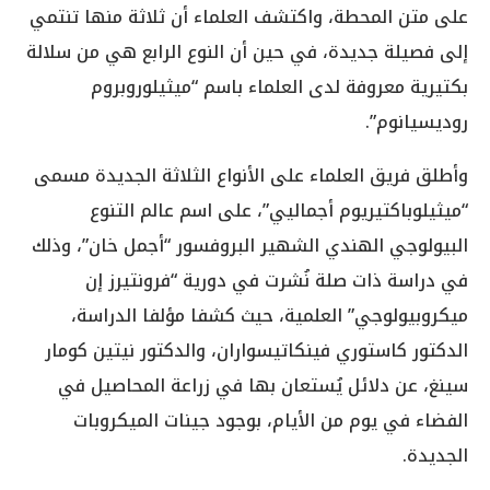
على متن المحطة، واكتشف العلماء أن ثلاثة منها تنتمي
إلى فصيلة جديدة، في حين أن النوع الرابع هي من سلالة
بكتيرية معروفة لدى العلماء باسم “ميثيلوروبروم
روديسيانوم”.
وأطلق فريق العلماء على الأنواع الثلاثة الجديدة مسمى
“ميثيلوباكتيريوم أجماليي”، على اسم عالم التنوع
البيولوجي الهندي الشهير البروفسور “أجمل خان”، وذلك
في دراسة ذات صلة نُشرت في دورية “فرونتيرز إن
ميكروبيولوجي” العلمية، حيث كشفا مؤلفا الدراسة،
الدكتور كاستوري فينكاتيسواران، والدكتور نيتين كومار
سينغ، عن دلائل يُستعان بها في زراعة المحاصيل في
الفضاء في يوم من الأيام، بوجود جينات الميكروبات
الجديدة.