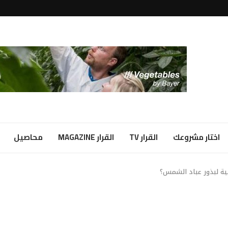
لبياض...
ا شراكة...
اختار مشروعك
القرار TV
القرار MAGAZINE
محاصيل
ية لبذور عباد الشمس؟