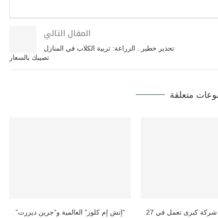
المقال التالي
تحذير خطير.. الزراعة: تربية الكلاب في المنازل
تصيبك بالسعار
عات متعلقة
إتش إم كلوز” شركة كبرى تعمل في 27
“إتش إم كلوز” العالمية و”جرين ديزرت”