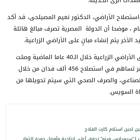
عدات الرى الحديثة.
استصلاح الأراضي، الدكتور نعيم المصيلحى، قد أكد
الدولة تواجه التعديات الزراعية منذ 100 عام ، موضحا أن الدولة المصرية تصرف مبالغ هائلة
الآخر يتم إنشاء مبانٍ على الأراضي الزراعية.
وأشار المصيلحى”، إلى أن حجم التعديات على الأراضي الزراعية خلال الـ40 عاما الماضية وصلت
إلى 600 ألف فدان، مضيفًا أن محطة بحر البقر تساهم في استصلاح 456 ألف فدان من خلال
الصناعي، والصرف الصحي التي سيتم تحويلها من
اة السويس.
 لحين استلام كارت الفلاح
ر لـ”سيميلاس فيتو” تحقق أعلى إنتاجية وأفضل جودة للثمار