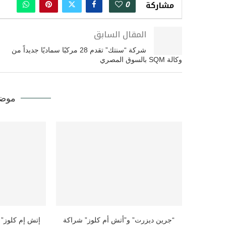
0
مشاركة
المقال السابق
شركة “سنتك” تقدم 28 مركبًا سماديًا جديداً من
وكالة SQM بالسوق المصري
موضو
“جرين ديزرت” و”أتش أم كلوز” شراكة