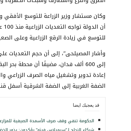
الطرق والترع والمصارف وشبكات الكهرباء وم
وكان مستشار وزير الزراعة للتوسع الأفقي و
أن 
للتوسع في زيادة الرقع الزراعية وعلى الصعيد 
إعادة تدوير وتشغيل مياه الصرف الزراعي و
الضفة الغربية إلى الضفة الشرقية أسفل قن
قد يعجبك ايضا
الحكومة تنفي وقف صرف الأسمدة الصيفية للمزارعين
شركاء النجاح لـ”سيميلاس فيتو” يؤكدون: بذور الخض