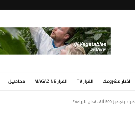
لبياض...
ا شراكة...
اختار مشروعك
القرار TV
القرار MAGAZINE
محاصيل
لف فدان للزراعة؟