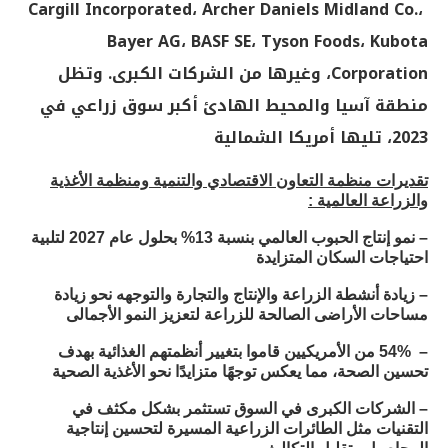
،
Archer Daniels Midland Co.
،
Cargill Incorporated
Bayer AG
،
BASF SE
،
Tyson Foods
،
Kubota
Corporation
، وغيرها من الشركات الكبرى. وتظل
منطقة
آسيا والمحيط الهادئ أكبر سوق زراعي في
2023، تليها أمريكا الشمالية
تقديرات منظمة التعاون الاقتصادي والتنمية ومنظمة الأغذية
والزراعة العالمية :
– نمو إنتاج الحبوب العالمي بنسبة 13% بحلول عام 2027 لتلبية
احتياجات السكان المتزايدة
– زيادة أنشطة الزراعة والإنتاج والتجارة والتوجهه نحو زيادة
مساحات الأراضى الصالحة للزراعة لتعزيز النمو الأجمالى
–
54% من الأمريكيين قاموا بتغيير أنظمتهم الغذائية بهدف
تحسين الصحة، مما يعكس توجهًا متزايدًا نحو الأغذية الصحية
– الشركات الكبرى في السوق تستثمر بشكل مكثف في
التقنيات مثل الطائرات الزراعية المسيرة لتحسين إنتاجية