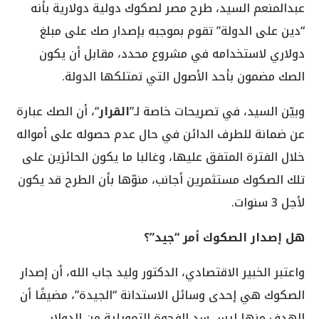
عبدالمنعم السيد، طرح مصر لصكوك دولية دولارية بأنه
“دين على الدولة” تقوم بموجبه بإصدار صك على مبلغ
دولاري لاستخدامه في مشروع محدد، مقابل أن يكون
الصك مضمون بأحد الأصول التي تمتلكها الدولة.
وبيّن السيد، في تصريحات خاصة لـ”
القرار
“، أن الصك عبارة
عن ضمانة للطرف الدائن في حال عدم حصوله على أمواله
خلال الفترة المتفق عليها، وغالبا ما يكون الحائزين على
تلك الصكوك مستثمرين أجانب، منوّها بأن الطرح قد يكون
لأجل 3 سنوات.
هل إصدار الصكوك أمر “جيد”؟
واعتبر الخبير الاقتصادي، الدكتور وليد جاب الله، أن إصدار
الصكوك هي إحدى وسائل الاستدانة “الجيدة”، مضيفًا أن
الهدف منها ليس سد الفجوة التمويلية من الدولار