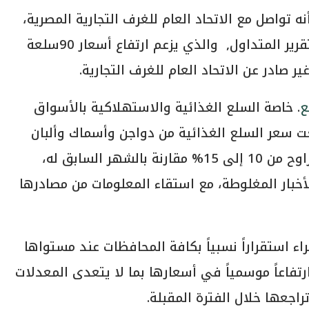
ه تواصل مع الاتحاد العام للغرف التجارية المصرية،
والذي نفى تلك الأنباء، مُؤكداً أنه لا صحة للتقرير المتداول, والذي يزعم ارتفاع أسعار 90سلعة
ر صادر عن الاتحاد العام للغرف التجارية.
ع
. خاصة السلع الغذائية والاستهلاكية بالأسواق
ت سعر السلع الغذائية من دواجن وأسماك وألبان
وخضر طازجة خلال الشهر الماضي, بنسب تتراوح من 10 إلى 15% مقارنة بالشهر السابق له،
لأخبار المغلوطة، مع استقاء المعلومات من مصادرها
استقراراً نسبياً بكافة المحافظات عند مستواها
فاعاً موسمياً في أسعارها بما لا يتعدى المعدلات
اجعها خلال الفترة المقبلة.