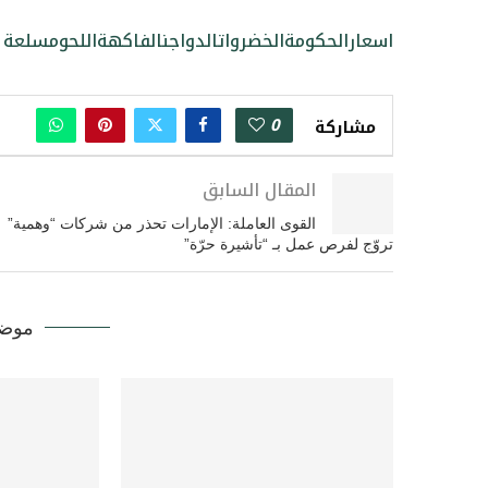
اسعار
الحكومة
الخضروات
الدواجن
الفاكهة
اللحوم
سلعة
0
مشاركة
المقال السابق
القوى العاملة: الإمارات تحذر من شركات “وهمية”
تروّج لفرص عمل بـ “تأشيرة حرّة”
موضو