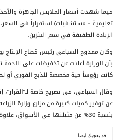
فيما شهدت أسعار الملابس الجاهزة والأحذي
تعليمية – مستشفيات) استقراراً في السعر، ب
الزيادة الطفيفة في سعر البنزين.
وكان ممدوح السباعي رئيس قطاع الإنتاج بوزار
كانت رؤوساً حية مخصصة للذبح الفوري أو لحو
وقال السباعي، في تصريح خاصة لـ”القرار“، إن
عن توفير كميات كبيرة من مزارع وزارة الزراعة
بنسبة 30% عن مثيلتها في الأسواق، علاوة على باقي المنتجات من إنتاج
قد يعجبك ايضا