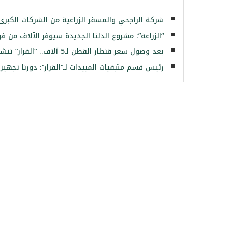
شركة الراجحي والمسفر الزراعية من الشركات الكبرى 
“الزراعة”: مشروع الدلتا الجديدة سيوفر الآلاف من 
بعد وصول سعر قنطار القطن لـ5 آلاف.. “القرار” تنشر خطة الحكومة للنهوض بالذهب الأبيض
رئيس قسم متبقيات المبيدات لـ”القرار”: دورنا تجهي