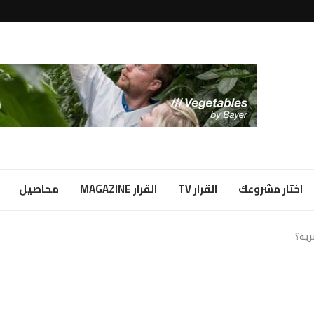
لبياض...
ا شراكة...
اختار مشروعك
القرار TV
القرار MAGAZINE
محاصيل