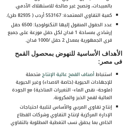
بالمبيدات، وتصبح غير صالحة للاستهلاك الآدمي.
كمية التقاوي المعتمدة: 553167 أردب ( 82935 طن).
عدد الحقول المنقول إليها التكنولوجيا: 6500 حقل
إرشادي بمساحة 1 فدان لكل حقل موزعة على جميع
قري الجمهورية بمعدل 2 حقل /1000 فدان.
الأهداف الأساسية للنهوض بمحصول القمح
فى مصر:
استنباط
أصناف القمح عالية الإنتاج
متحملة
للإجهادات الحيوية (خاصة الاصداء) وغير الحيوية
(ملوحة- نقص الماء- التغيرات المناخية) مع الجودة
العالية لقمح الخبز والمكرونة.
إنتاج تقاوي المربي والأساس لتلبية احتياجات
الإدارة المركزية لإنتاج التقاوي وشركات القطاع
الخاص بما يحقق نسب التغطية المطلوبة بالتقاوي