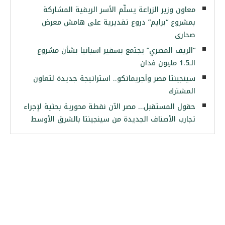
معاون وزير الزراعة يسلّم الأسر الريفية المشاركة
بمشروع “برايم” دروع تقديرية على هامش معرض
صحارى
“الريف المصري” يجتمع بسفير اسبانيا بشأن مشروع
الـ1.5 مليون فدان
سينجينتا مصر وأجريماتكو.. استراتيجة جديدة لتعاون
المشترك
حقول المستقبل… مصر الآن نقطة محورية بحثية لإجراء
تجارب الأصناف الجديدة من سينجينتا بالشرق الأوسط