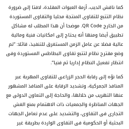
كما ناقش الديب، أزمة العبوات المقلدة، لافتا إلى ضرورة
نظام التتبع للتقاوى المنتجة محليا والتقاوى المستوردة
من الخارج QR Code. موضحا أن هذا المطلب له مشاكل
تطبيق أيضا ومنها أنه يحتاج إلى امكانيات فنية ومالية
عالية فضلا عن عامل الزمن المستغرق للتنفيذ، قائلا: “تم
وضع مقترح نظام لتتبع تقاوى البطاطس المستوردة وفى
انتظار تفعيل النظام إداريا ثم فنيا”.
كما نوّه إلى رقابة الحجر الزراعى للتقاوى المهربة عبر
المنافذ الجمركية، وتشديد الرقابة على المنافذ المشهور
عنها التهريب من خلالها، والحاجة إلى التعاون الدولى مع
الجهات المناظرة والجمعيات ذات الاهتمام بمنع الغش
التجارى فى التقاوى، والتشديد على عدم تعامل الجهات
البحثية أو الحكومية فى التقاوى الواردة بطريقة غير