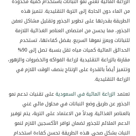
الزراعة المائية تعني نمو النباتات باستخدام كمية محدودة
من الماء دون الحاجة إلى التربة التقليدية. تتميز هذه
الطريقة بقدرتها على تطوير الجذور وتقليل مشاكل تعفن
الجذور، مما يحسن من امتصاص العناصر الغذائية اللازمة
للنباتات ويعزز نموها السريع. بفضل كفاءتها، تستخدم
الحدائق المائية كميات مياه تقل بنسبة تصل إلى 90%
مقارنة بالزراعة التقليدية لزراعة الفواكه والخضروات والزهور،
وتتميز أيضاً بالقدرة على الإنتاج بنصف الوقت اللازم في
الزراعة التقليدية.
تعتمد
الزراعة المائية في السعودية
على تقنيات تدعم نمو
الجذور عن طريق وضع النباتات في محلول مائي غني
بالعناصر الغذائية. وبدلاً من الاعتماد على التربة، يتم توفير
الدعم الملائم للجذور لضمان توافر الأكسجين اللازم لنمو
النبات بشكل صحي. هذه الطريقة تحسن كفاءة استخدام