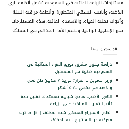
مستلزمات الزراعة المائية في السعودية تشمل أنظمة الري
الذكية، وأنابيب التسقي المتطورة، وأنظمة مراقبة البيئة،
وأدوات تحلية المياه، والأسمدة المائية. هذه المستلزمات
تعزز الإنتاجية الزراعية وتدعم الأمن الغذائي في المملكة.
قد يعجبك ايضا
دراسة جدوى مشروع توزيع المواد الغذائية في
السعودية خطوة نحو المستقبل
وزير التموين لـ”القرار”: توريد ٣ ملايين طن قمح..
والاحتياطي يكفي لـ٥.٣ أشهر
الهرم الأخضر.. مبادرة شبابية تستهدف تقليل حدة
تأثير التغيرات المناخية على الزراعة
نظام الاستزراع السمكى شبه المكثف | كل ما تريد
معرفته عن الاستزراع شبه المكثف