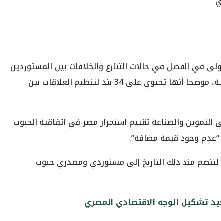
ولى في الفصل في حالات التنازع والخلافات بين المستوردين
والمصدرين للحبوب من الدول المشتركة في الاتفاقية، موضحا أنها تحتوي على 34 بند لتنظيم العلاقات بين
ي التموين والصناعة تقييم استمرار مصر في اتفاقية الحبوب
 “عدم وجود قيمة مضافة”.
قعت مصر الاتفاقية منذ انطلاقها في عام 1995، لتنضم منذ ذلك التاريخ إلى مستوردي ومصدري حبوب
عيد تشكيل الوجه الاقتصادي المصري