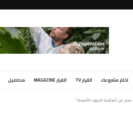
لبياض...
ا شراكة...
اختار مشروعك
القرار TV
القرار MAGAZINE
محاصيل
صر من اتفاقية الحبوب الأممية؟