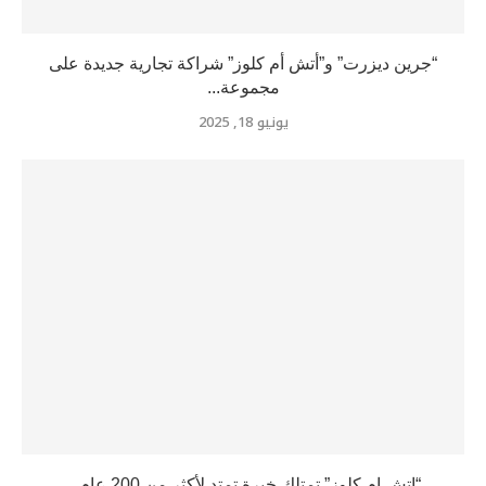
“جرين ديزرت” و”أتش أم كلوز” شراكة تجارية جديدة على
مجموعة...
يونيو 18, 2025
“إتش إم كلوز” تمتلك خبرة تمتد لأكثر من 200 عام...