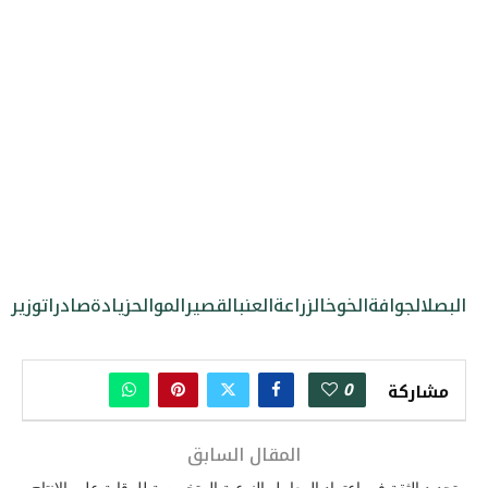
البصل
الجوافة
الخوخ
الزراعة
العنب
القصير
الموالح
زيادة
صادرات
وزير
0
مشاركة
المقال السابق
تجديد الثقة في اعتماد المعامل النوعية المتخصصة للرقابة على الإنتاج