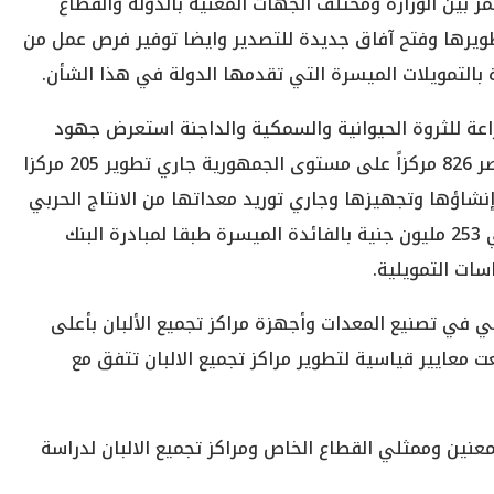
مر بين الوزارة ومختلف الجهات المعنية بالدولة والقطاع
طويرها وفتح آفاق جديدة للتصدير وايضا توفير فرص عمل من
التمويلات الميسرة التي تقدمها الدولة في هذا الشأن.
عة للثروة الحيوانية والسمكية والداجنة استعرض جهود
الوزارة في مجال تطوير مراكز تجميع وقال إنه تم حصر 826 مركزاً على مستوى الجمهورية جاري تطوير 205 مركزا
أولى – 76 تم تطويرها وتشغيلها – 61 تم إنشاؤها وتجهيزها وجاري توريد معداتها من الانتاج الحربي
تمهيدا لتشغيلها – 31 تم صرف القروض لها حوالي 253 مليون جنية بالفائدة الميسرة طبقا لمبادرة البنك
ربي في تصنيع المعدات وأجهزة مراكز تجميع الألبان بأعلى
 معايير قياسية لتطوير مراكز تجميع الالبان تتفق مع
معنين وممثلي القطاع الخاص ومراكز تجميع الالبان لدراسة