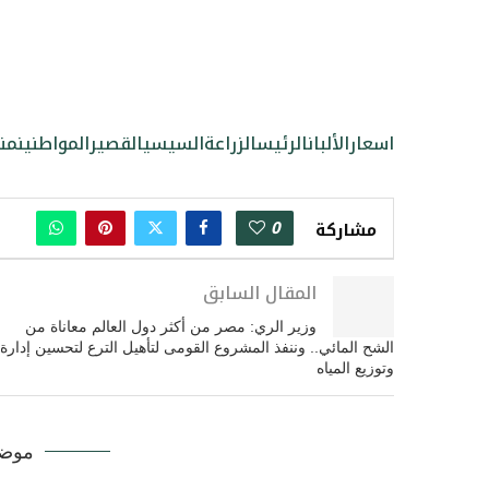
اسعار
الألبان
الرئيس
الزراعة
السيسي
القصير
المواطنين
من
0
مشاركة
المقال السابق
وزير الري: مصر من أكثر دول العالم معاناة من
الشح المائي.. وننفذ المشروع القومى لتأهيل الترع لتحسين إدارة
وتوزيع المياه
موضو