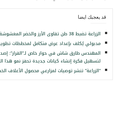
قد يعجبك ايضا
الزراعة تضبط 38 طن تقاوى الأرز والخضر المغشوشة ومحطتين غربلة غير مرخصة
مدبولي يُكلف بإعداد عرض متكامل لمخططات تطوير ا
المهندس طارق شاش في حوار خاص لـ”القرار”: إصدا
لتسهيل فكرة إنشاء كيانات جديدة تحفز نمو هذا ا
“الزراعة” تنشر توصيات لمزارعي محصول الأعلاف الخض