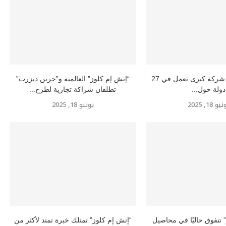
إتش إم كلوز” شركة كبرى تعمل في 27
“إتش إم كلوز” العالمية و”جرين ديزرت”
دولة حول...
تطلقان شراكة تجارية لطرح...
و 18, 2025
يونيو 18, 2025
 تتفوق حاليًا في محاصيل
“إتش إم كلوز” تمتلك خبرة تمتد لأكثر من