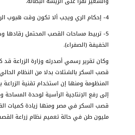
والشعير نقرًا على الريشة البطالة.
4- إحكام الري ويجب ألا تكون وقت هبوب الرياح لتفادى رقاد المحصول.
5- تربيط مساحات القصب المحتمل رقادها وخ
الخفيفة (الصفراء).
وكان تقرير رسمي أصدرته وزارة الزراعة قد 
المنظومة ومنها إن استخدام تقنية الزراعة ب
إلى رفع الإنتاجية الرأسية لوحدة المساحة و
مليون طن في حالة تعميم نظام زراعة القصب