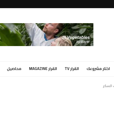
لبياض...
ا شراكة...
اختار مشروعك
القرار TV
القرار MAGAZINE
محاصيل
 السكر