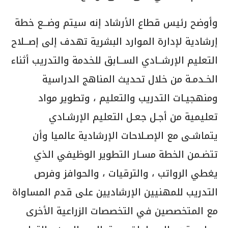
وأوضح رئيس قطاع الأرشاد إنه سيتم وضــع خطة
إرشادية لإدارة الموارد البشرية تھدف إلى إصــلاح
التعليم الإرشــادي الســابق للخدمة والتدريب أثناء
الخـدمـة من خلال تحديث المناهج الدراسية
ومنھجیـات التدريب والتعليم ، وتطوير مواد
تعليمية من أجـل جعـل التعليم الإرشـادي
یتماشـى مع الإصـلاحات الإرشادية عالميا وأن
تتضـمن الخطة مسـار التطوير الوظيفي الذي
یغطي الرواتب ، والترقيات ، والحوافز وفرص
التدريب للمھنیین الإرشادیین على قدم المساواة
مع المتخصصين في التخصصات الزراعية الأخرى