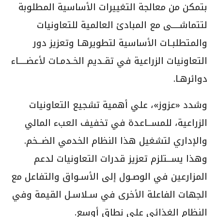
بتمكن من معالجة التغییرات الأساسية المطلوبة
لتتماشــــى مع المبادئ العالمية للتعاونيات
والمتطلبـات الأساسية لتطویرھـا وتعزيز دور
التعاونيات الزراعية في تقـدیم الخـدمـات لأعضــــاء
دوائرھـا.
وشدد «عزوز»، علي أهمية تشجيع التعاونيات
الزراعية، للمســاعدة في تخفيف العبء المالي
والإداري لتشغيل ھذا النظام الخدمي الضــخم.
وھذا یســتلزم تعزيز قدرات التعاونيات لدعم
المزارعين في الوصـول إلى الأسـواق والتفاعل مع
الجھات الفاعلة الأخرى في سـلاسـل القیمة وفي
النظام الغذائي على نطاق أوسع.