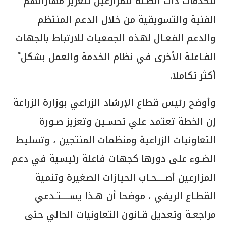
للخدمات ذات الصـلة للمزارعين لتعزيز مھاراتھم
الفنية والتسويقية من خلال الدعم المنتظم
والدعم الفعـال لهذه الجمعيات للارتباط بالجهات
الفـاعلة الأخرى في نظام الخدمة والعمل بشكل ً
أكثر تكاملا.
وأوضح رئيس قطاع الإرشاد الزراعي بوزارة الزراعة
إن الخطة تعتمد علي تحسـین وتعزيز صـورة
التعاونيات الزراعية ومنظمات المنتجين ، وتسليط
الضـوء على دورھا كجهات فاعلة رئيسية في دعم
المزارعين أصــــحـاب الحيازات الصغيرة وتنمية
القطـاع الريفي ، موضحا أن ھـذا یســــتـدعي
مراجعـة وتعديل قـانون التعاونيات الحالي حتى