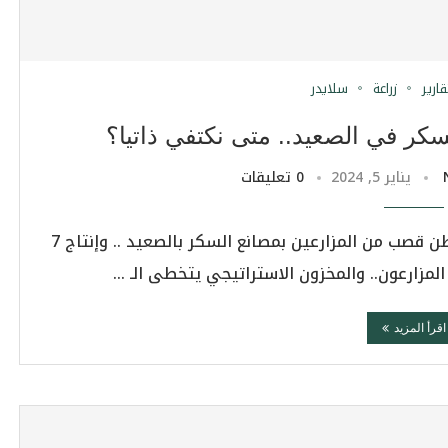
قارير
زراعة
سلايدر
كر في الصعيد.. متى نكتفي ذاتيا؟
يناير 5, 2024
0 تعليقات
وزير التموين د. علي المصيلحي: توريد 100 ألف طن قصب من المزارعين بمصانع السكر بالصعيد .. وإنتاج 7
ارعون.. والمخزون الاستراتيجي يتخطى الـ …
اقرأ المزيد