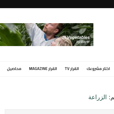
لبياض...
ا شراكة...
اختار مشروعك
القرار TV
القرار MAGAZINE
محاصيل
:
الزراعة